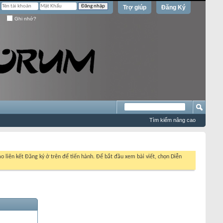
Trợ giúp
Đăng Ký
Ghi nhớ?
Tìm kiếm nâng cao
o liên kết Đăng ký ở trên để tiến hành. Để bắt đầu xem bài viết, chọn Diễn