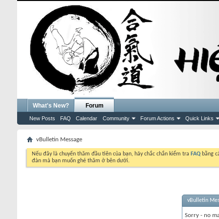
What's New?
Forum
New Posts
FAQ
Calendar
Community
Forum Actions
Quick Links
vBulletin Message
Nếu đây là chuyến thăm đầu tiên của bạn, hãy chắc chắn kiểm tra
FAQ
bằng cá
đàn mà bạn muốn ghé thăm ở bên dưới.
vBulletin Me
Sorry - no ma