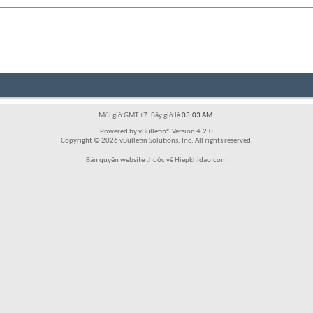
Múi giờ GMT +7. Bây giờ là
03:03 AM
.
Powered by vBulletin® Version 4.2.0
Copyright © 2026 vBulletin Solutions, Inc. All rights reserved.
Bản quyền website thuộc về Hiepkhidao.com