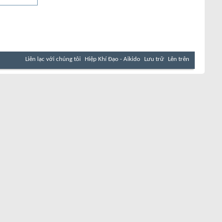
Liên lạc với chúng tôi
Hiệp Khí Đạo - Aikido
Lưu trữ
Lên trên