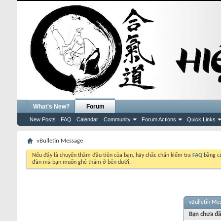
What's New?
Forum
New Posts
FAQ
Calendar
Community
Forum Actions
Quick Links
vBulletin Message
Nếu đây là chuyến thăm đầu tiên của bạn, hãy chắc chắn kiểm tra
FAQ
bằng cá
đàn mà bạn muốn ghé thăm ở bên dưới.
vBulletin Me
Bạn chưa đă