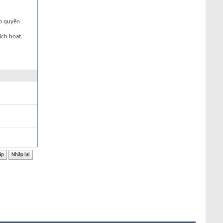
ập quyền
ích hoạt.