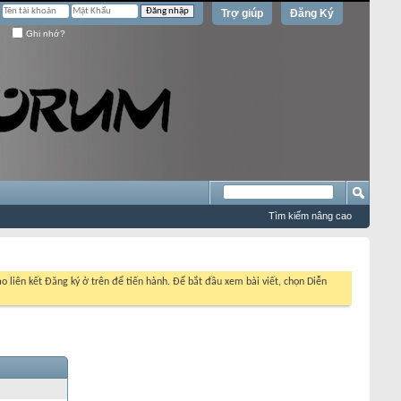
Trợ giúp
Đăng Ký
Ghi nhớ?
Tìm kiếm nâng cao
o liên kết Đăng ký ở trên để tiến hành. Để bắt đầu xem bài viết, chọn Diễn