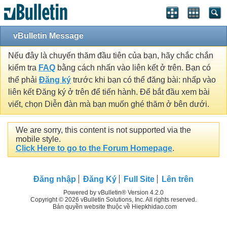
vBulletin Message
Nếu đây là chuyến thăm đầu tiên của bạn, hãy chắc chắn
kiểm tra
FAQ
bằng cách nhấn vào liên kết ở trên. Bạn có
thể phải
Đăng ký
trước khi bạn có thể đăng bài: nhấp vào
liên kết Đăng ký ở trên để tiến hành. Để bắt đầu xem bài
viết, chọn Diễn đàn mà bạn muốn ghé thăm ở bên dưới.
We are sorry, this content is not supported via the
mobile style.
Click Here to go to the Forum Homepage
.
Đăng nhập
Đăng Ký
Full Site
Lên trên
Powered by vBulletin® Version 4.2.0
Copyright © 2026 vBulletin Solutions, Inc. All rights reserved.
Bản quyền website thuộc về Hiepkhidao.com