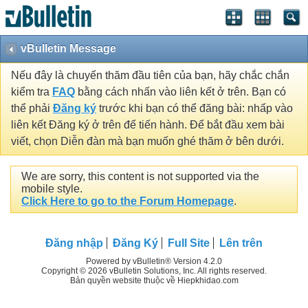
vBulletin Message
Nếu đây là chuyến thăm đầu tiên của bạn, hãy chắc chắn
kiểm tra
FAQ
bằng cách nhấn vào liên kết ở trên. Bạn có
thể phải
Đăng ký
trước khi bạn có thể đăng bài: nhấp vào
liên kết Đăng ký ở trên để tiến hành. Để bắt đầu xem bài
viết, chọn Diễn đàn mà bạn muốn ghé thăm ở bên dưới.
We are sorry, this content is not supported via the
mobile style.
Click Here to go to the Forum Homepage
.
Đăng nhập
Đăng Ký
Full Site
Lên trên
Powered by vBulletin® Version 4.2.0
Copyright © 2026 vBulletin Solutions, Inc. All rights reserved.
Bản quyền website thuộc về Hiepkhidao.com