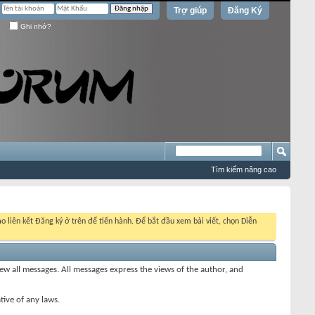
Trợ giúp
Đăng Ký
Ghi nhớ?
Tìm kiếm nâng cao
o liên kết Đăng ký ở trên để tiến hành. Để bắt đầu xem bài viết, chọn Diễn
view all messages. All messages express the views of the author, and
tive of any laws.