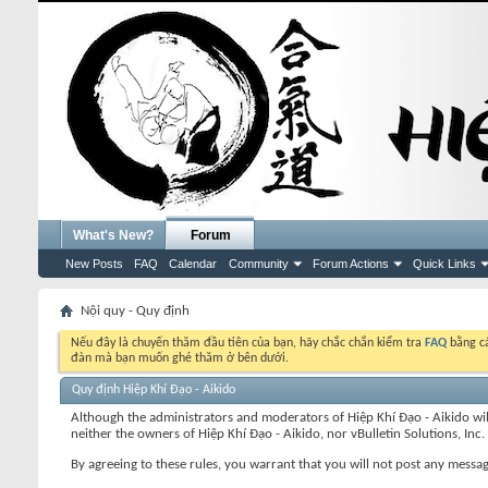
What's New?
Forum
New Posts
FAQ
Calendar
Community
Forum Actions
Quick Links
Nội quy - Quy định
Nếu đây là chuyến thăm đầu tiên của bạn, hãy chắc chắn kiểm tra
FAQ
bằng cá
đàn mà bạn muốn ghé thăm ở bên dưới.
Quy định Hiệp Khí Đạo - Aikido
Although the administrators and moderators of Hiệp Khí Đạo - Aikido will a
neither the owners of Hiệp Khí Đạo - Aikido, nor vBulletin Solutions, Inc.
By agreeing to these rules, you warrant that you will not post any message