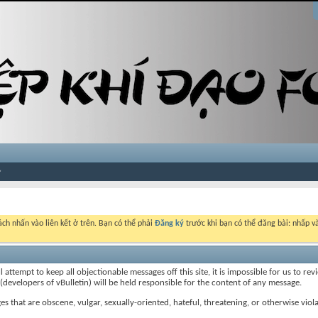
ch nhấn vào liên kết ở trên. Bạn có thể phải
Đăng ký
trước khi bạn có thể đăng bài: nhấp và
ttempt to keep all objectionable messages off this site, it is impossible for us to re
 (developers of vBulletin) will be held responsible for the content of any message.
s that are obscene, vulgar, sexually-oriented, hateful, threatening, or otherwise viola