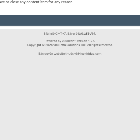
ove or close any content item for any reason.
Múi giờ GMT +7. Bây giờ là
01:59 AM
.
Powered by vBulletin® Version 4.2.0
Copyright © 2026 vBulletin Solutions, Inc. All rights reserved.
Bản quyền website thuộc về Hiepkhidao.com