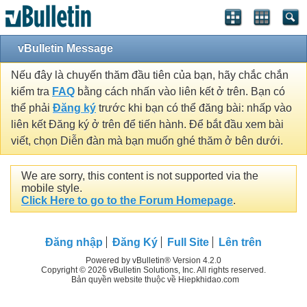
vBulletin Message
Nếu đây là chuyến thăm đầu tiên của bạn, hãy chắc chắn
kiểm tra
FAQ
bằng cách nhấn vào liên kết ở trên. Bạn có
thể phải
Đăng ký
trước khi bạn có thể đăng bài: nhấp vào
liên kết Đăng ký ở trên để tiến hành. Để bắt đầu xem bài
viết, chọn Diễn đàn mà bạn muốn ghé thăm ở bên dưới.
We are sorry, this content is not supported via the
mobile style.
Click Here to go to the Forum Homepage
.
Đăng nhập
Đăng Ký
Full Site
Lên trên
Powered by vBulletin® Version 4.2.0
Copyright © 2026 vBulletin Solutions, Inc. All rights reserved.
Bản quyền website thuộc về Hiepkhidao.com