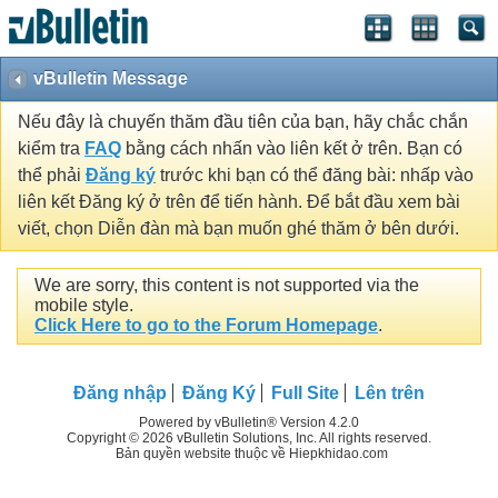
vBulletin Message
Nếu đây là chuyến thăm đầu tiên của bạn, hãy chắc chắn
kiểm tra
FAQ
bằng cách nhấn vào liên kết ở trên. Bạn có
thể phải
Đăng ký
trước khi bạn có thể đăng bài: nhấp vào
liên kết Đăng ký ở trên để tiến hành. Để bắt đầu xem bài
viết, chọn Diễn đàn mà bạn muốn ghé thăm ở bên dưới.
We are sorry, this content is not supported via the
mobile style.
Click Here to go to the Forum Homepage
.
Đăng nhập
Đăng Ký
Full Site
Lên trên
Powered by vBulletin® Version 4.2.0
Copyright © 2026 vBulletin Solutions, Inc. All rights reserved.
Bản quyền website thuộc về Hiepkhidao.com