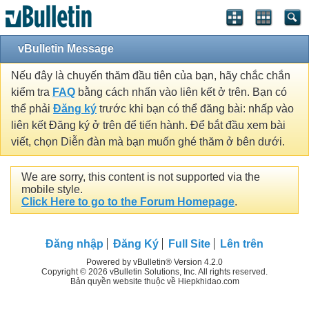
vBulletin Message
Nếu đây là chuyến thăm đầu tiên của bạn, hãy chắc chắn
kiểm tra
FAQ
bằng cách nhấn vào liên kết ở trên. Bạn có
thể phải
Đăng ký
trước khi bạn có thể đăng bài: nhấp vào
liên kết Đăng ký ở trên để tiến hành. Để bắt đầu xem bài
viết, chọn Diễn đàn mà bạn muốn ghé thăm ở bên dưới.
We are sorry, this content is not supported via the
mobile style.
Click Here to go to the Forum Homepage
.
Đăng nhập
Đăng Ký
Full Site
Lên trên
Powered by vBulletin® Version 4.2.0
Copyright © 2026 vBulletin Solutions, Inc. All rights reserved.
Bản quyền website thuộc về Hiepkhidao.com