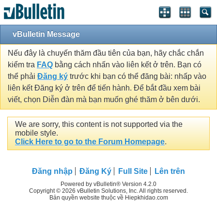
vBulletin Message
Nếu đây là chuyến thăm đầu tiên của bạn, hãy chắc chắn
kiểm tra
FAQ
bằng cách nhấn vào liên kết ở trên. Bạn có
thể phải
Đăng ký
trước khi bạn có thể đăng bài: nhấp vào
liên kết Đăng ký ở trên để tiến hành. Để bắt đầu xem bài
viết, chọn Diễn đàn mà bạn muốn ghé thăm ở bên dưới.
We are sorry, this content is not supported via the
mobile style.
Click Here to go to the Forum Homepage
.
Đăng nhập
Đăng Ký
Full Site
Lên trên
Powered by vBulletin® Version 4.2.0
Copyright © 2026 vBulletin Solutions, Inc. All rights reserved.
Bản quyền website thuộc về Hiepkhidao.com