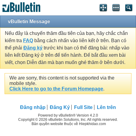
vBulletin Message
Nếu đây là chuyến thăm đầu tiên của bạn, hãy chắc chắn
kiểm tra
FAQ
bằng cách nhấn vào liên kết ở trên. Bạn có
thể phải
Đăng ký
trước khi bạn có thể đăng bài: nhấp vào
liên kết Đăng ký ở trên để tiến hành. Để bắt đầu xem bài
viết, chọn Diễn đàn mà bạn muốn ghé thăm ở bên dưới.
We are sorry, this content is not supported via the
mobile style.
Click Here to go to the Forum Homepage
.
Đăng nhập
Đăng Ký
Full Site
Lên trên
Powered by vBulletin® Version 4.2.0
Copyright © 2026 vBulletin Solutions, Inc. All rights reserved.
Bản quyền website thuộc về Hiepkhidao.com