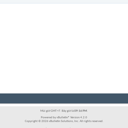
Múi giờ GMT +7. Bây giờ là
09:16 PM
.
Powered by vBulletin® Version 4.2.0
Copyright © 2026 vBulletin Solutions, Inc. All rights reserved.