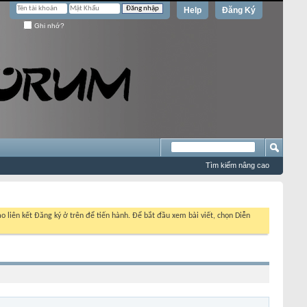
Help
Đăng Ký
Ghi nhớ?
Tìm kiếm nâng cao
o liên kết Đăng ký ở trên để tiến hành. Để bắt đầu xem bài viết, chọn Diễn