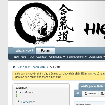
What's New?
Forum
New Posts
FAQ
Calendar
Community
Forum Actions
Quick Links
Danh sách Thành viên
AikiDojo
Nếu đây là chuyến thăm đầu tiên của bạn, hãy chắc chắn kiểm tra
FAQ
bằng cá
đàn mà bạn muốn ghé thăm ở bên dưới.
AikiDojo's Activity
AikiDojo
Junior Member
All
AikiDojo
Home Page
No More Results