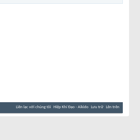
Liên lạc với chúng tôi
Hiệp Khí Đạo - Aikido
Lưu trữ
Lên trên