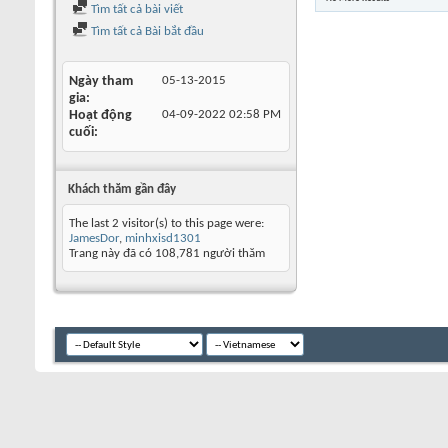
Tìm tất cả bài viết
Tìm tất cả Bài bắt đầu
Ngày tham
05-13-2015
gia
Hoạt động
04-09-2022
02:58 PM
cuối
Khách thăm gần đây
The last 2 visitor(s) to this page were:
JamesDor
,
minhxisd1301
Trang này đã có
108,781
người thăm