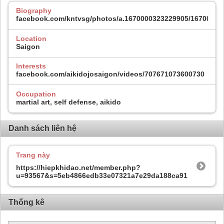
Biography
facebook.com/kntvsg/photos/a.1670000323229905/16700003
Location
Saigon
Interests
facebook.com/aikidojosaigon/videos/707671073600730
Occupation
martial art, self defense, aikido
Danh sách liên hệ
Trang này
https://hiepkhidao.net/member.php?
u=93567&s=5eb4866edb33e07321a7e29da188ca91
Thống kê