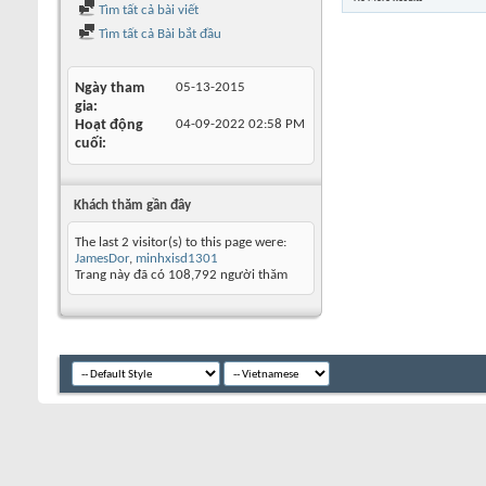
Tìm tất cả bài viết
Tìm tất cả Bài bắt đầu
Ngày tham
05-13-2015
gia
Hoạt động
04-09-2022
02:58 PM
cuối
Khách thăm gần đây
The last 2 visitor(s) to this page were:
JamesDor
,
minhxisd1301
Trang này đã có
108,792
người thăm