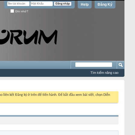
Help
Đăng Ký
Ghi nhớ?
Tìm kiếm nâng cao
o liên kết Đăng ký ở trên để tiến hành. Để bắt đầu xem bài viết, chọn Diễn