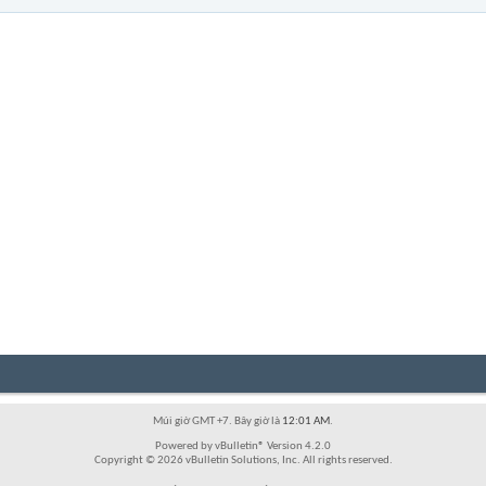
Múi giờ GMT +7. Bây giờ là
12:01 AM
.
Powered by vBulletin® Version 4.2.0
Copyright © 2026 vBulletin Solutions, Inc. All rights reserved.