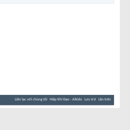
Liên lạc với chúng tôi
Hiệp Khí Đạo - Aikido
Lưu trữ
Lên trên