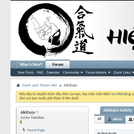
What's New?
Forum
New Posts
FAQ
Calendar
Community
Forum Actions
Quick Links
Danh sách Thành viên
AikiDojo
Nếu đây là chuyến thăm đầu tiên của bạn, hãy chắc chắn kiểm tra
FAQ
bằng cá
đàn mà bạn muốn ghé thăm ở bên dưới.
AikiDojo's Activity
AikiDojo
Junior Member
All
AikiDojo
Home Page
No More Results