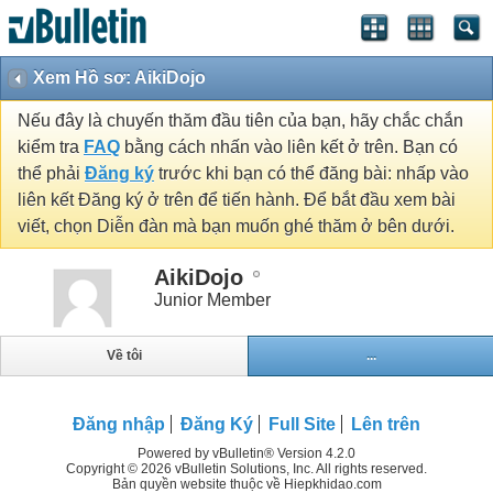
Xem Hồ sơ: AikiDojo
Nếu đây là chuyến thăm đầu tiên của bạn, hãy chắc chắn
kiểm tra
FAQ
bằng cách nhấn vào liên kết ở trên. Bạn có
thể phải
Đăng ký
trước khi bạn có thể đăng bài: nhấp vào
liên kết Đăng ký ở trên để tiến hành. Để bắt đầu xem bài
viết, chọn Diễn đàn mà bạn muốn ghé thăm ở bên dưới.
AikiDojo
Junior Member
Về tôi
...
Đăng nhập
Đăng Ký
Full Site
Lên trên
Powered by vBulletin® Version 4.2.0
Copyright © 2026 vBulletin Solutions, Inc. All rights reserved.
Bản quyền website thuộc về Hiepkhidao.com