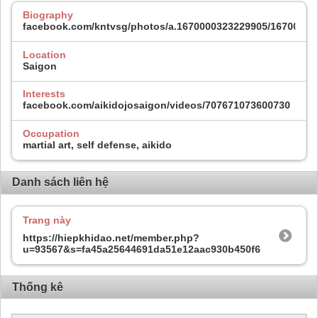
Biography
facebook.com/kntvsg/photos/a.1670000323229905/16700003
Location
Saigon
Interests
facebook.com/aikidojosaigon/videos/707671073600730
Occupation
martial art, self defense, aikido
Danh sách liên hệ
Trang này
https://hiepkhidao.net/member.php?
u=93567&s=fa45a25644691da51e12aac930b450f6
Thống kê