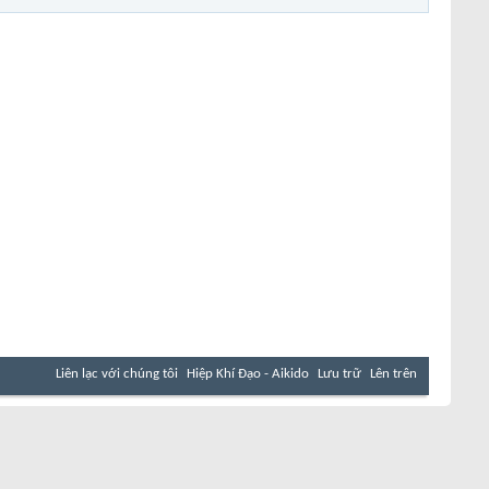
Liên lạc với chúng tôi
Hiệp Khí Đạo - Aikido
Lưu trữ
Lên trên