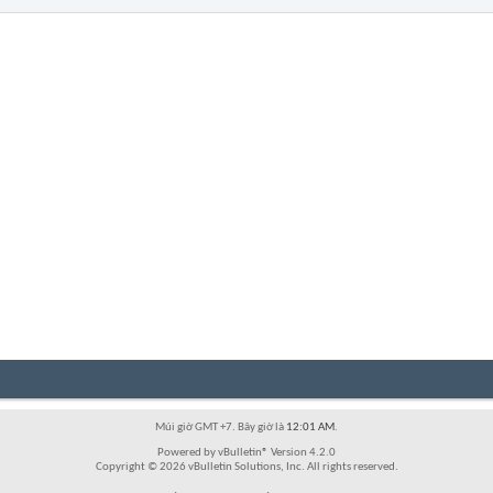
Múi giờ GMT +7. Bây giờ là
12:01 AM
.
Powered by vBulletin® Version 4.2.0
Copyright © 2026 vBulletin Solutions, Inc. All rights reserved.