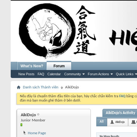
What's New?
Forum
New Posts
FAQ
Calendar
Community
Forum Actions
Quick Links
Danh sách Thành viên
AikiDojo
Nếu đây là chuyến thăm đầu tiên của bạn, hãy chắc chắn kiểm tra
FAQ
bằng cá
đàn mà bạn muốn ghé thăm ở bên dưới.
AikiDojo's Activity
AikiDojo
Junior Member
All
AikiDojo
Home Page
No More Results