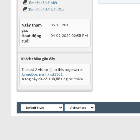
Tìm tất cả bài viết
Tìm tất cả Bài bắt đầu
Ngày tham
05-13-2015
gia
Hoạt động
04-09-2022
02:58 PM
cuối
Khách thăm gần đây
The last 2 visitor(s) to this page were:
JamesDor
,
minhxisd1301
Trang này đã có
108,881
người thăm