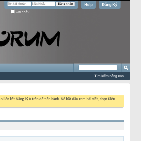
Help
Đăng Ký
Ghi nhớ?
Tìm kiếm nâng cao
o liên kết Đăng ký ở trên để tiến hành. Để bắt đầu xem bài viết, chọn Diễn