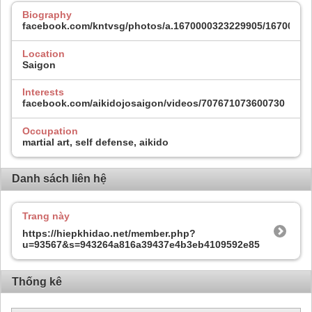
Biography
facebook.com/kntvsg/photos/a.1670000323229905/16700003
Location
Saigon
Interests
facebook.com/aikidojosaigon/videos/707671073600730
Occupation
martial art, self defense, aikido
Danh sách liên hệ
Trang này
https://hiepkhidao.net/member.php?
u=93567&s=943264a816a39437e4b3eb4109592e85
Thống kê