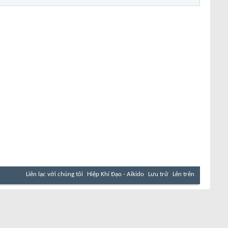
Liên lạc với chúng tôi
Hiệp Khí Đạo - Aikido
Lưu trữ
Lên trên