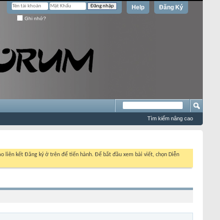
Help
Đăng Ký
Ghi nhớ?
Tìm kiếm nâng cao
o liên kết Đăng ký ở trên để tiến hành. Để bắt đầu xem bài viết, chọn Diễn