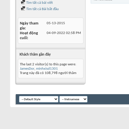
Tìm tất cả bài viết
Tìm tất cả Bài bắt đầu
Ngày tham
05-13-2015
gia
Hoạt động
04-09-2022
02:58 PM
cuối
Khách thăm gần đây
The last 2 visitor(s) to this page were:
JamesDor
,
minhxisd1301
Trang này đã có
108,798
người thăm