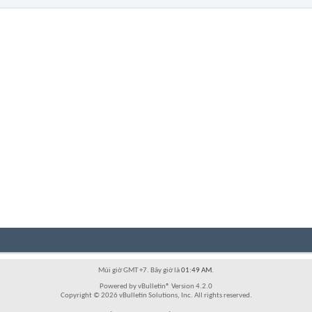
Múi giờ GMT +7. Bây giờ là
01:49 AM
.
Powered by vBulletin® Version 4.2.0
Copyright © 2026 vBulletin Solutions, Inc. All rights reserved.