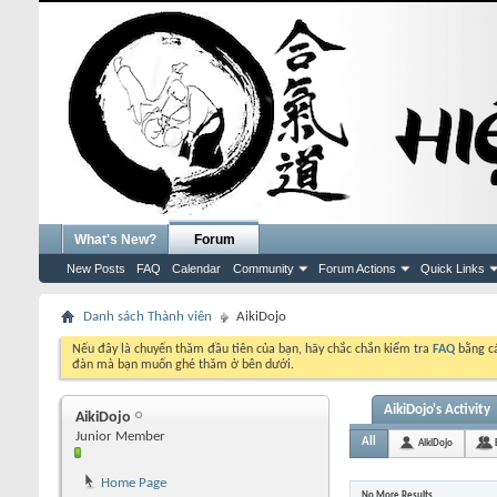
What's New?
Forum
New Posts
FAQ
Calendar
Community
Forum Actions
Quick Links
Danh sách Thành viên
AikiDojo
Nếu đây là chuyến thăm đầu tiên của bạn, hãy chắc chắn kiểm tra
FAQ
bằng cá
đàn mà bạn muốn ghé thăm ở bên dưới.
AikiDojo's Activity
AikiDojo
Junior Member
All
AikiDojo
Home Page
No More Results