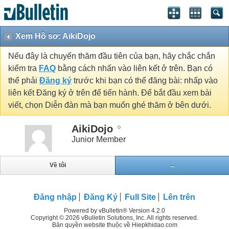
Xem Hồ sơ: AikiDojo
Nếu đây là chuyến thăm đầu tiên của bạn, hãy chắc chắn
kiểm tra
FAQ
bằng cách nhấn vào liên kết ở trên. Bạn có
thể phải
Đăng ký
trước khi bạn có thể đăng bài: nhấp vào
liên kết Đăng ký ở trên để tiến hành. Để bắt đầu xem bài
viết, chọn Diễn đàn mà bạn muốn ghé thăm ở bên dưới.
AikiDojo
Junior Member
Về tôi
...
Đăng nhập
Đăng Ký
Full Site
Lên trên
Powered by vBulletin® Version 4.2.0
Copyright © 2026 vBulletin Solutions, Inc. All rights reserved.
Bản quyền website thuộc về Hiepkhidao.com