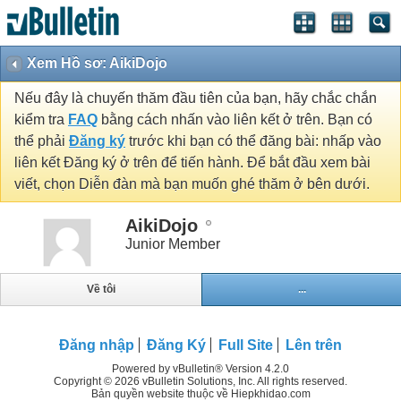
Xem Hồ sơ: AikiDojo
Nếu đây là chuyến thăm đầu tiên của bạn, hãy chắc chắn
kiểm tra
FAQ
bằng cách nhấn vào liên kết ở trên. Bạn có
thể phải
Đăng ký
trước khi bạn có thể đăng bài: nhấp vào
liên kết Đăng ký ở trên để tiến hành. Để bắt đầu xem bài
viết, chọn Diễn đàn mà bạn muốn ghé thăm ở bên dưới.
AikiDojo
Junior Member
Về tôi
...
Đăng nhập
Đăng Ký
Full Site
Lên trên
Powered by vBulletin® Version 4.2.0
Copyright © 2026 vBulletin Solutions, Inc. All rights reserved.
Bản quyền website thuộc về Hiepkhidao.com