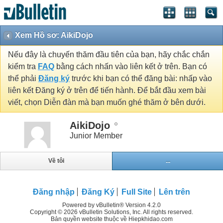
Xem Hồ sơ: AikiDojo
Nếu đây là chuyến thăm đầu tiên của bạn, hãy chắc chắn
kiểm tra
FAQ
bằng cách nhấn vào liên kết ở trên. Bạn có
thể phải
Đăng ký
trước khi bạn có thể đăng bài: nhấp vào
liên kết Đăng ký ở trên để tiến hành. Để bắt đầu xem bài
viết, chọn Diễn đàn mà bạn muốn ghé thăm ở bên dưới.
AikiDojo
Junior Member
Về tôi
...
Đăng nhập
Đăng Ký
Full Site
Lên trên
Powered by vBulletin® Version 4.2.0
Copyright © 2026 vBulletin Solutions, Inc. All rights reserved.
Bản quyền website thuộc về Hiepkhidao.com