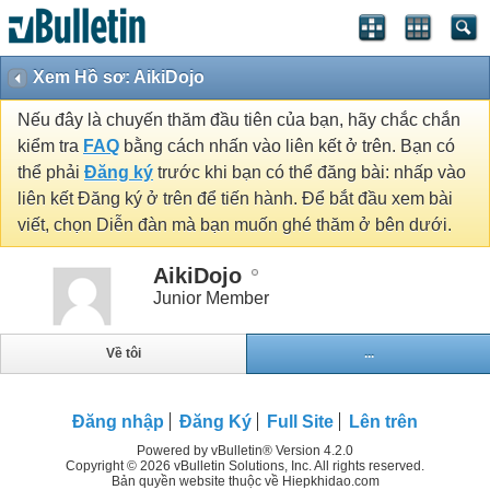
Xem Hồ sơ: AikiDojo
Nếu đây là chuyến thăm đầu tiên của bạn, hãy chắc chắn
kiểm tra
FAQ
bằng cách nhấn vào liên kết ở trên. Bạn có
thể phải
Đăng ký
trước khi bạn có thể đăng bài: nhấp vào
liên kết Đăng ký ở trên để tiến hành. Để bắt đầu xem bài
viết, chọn Diễn đàn mà bạn muốn ghé thăm ở bên dưới.
AikiDojo
Junior Member
Về tôi
...
Đăng nhập
Đăng Ký
Full Site
Lên trên
Powered by vBulletin® Version 4.2.0
Copyright © 2026 vBulletin Solutions, Inc. All rights reserved.
Bản quyền website thuộc về Hiepkhidao.com