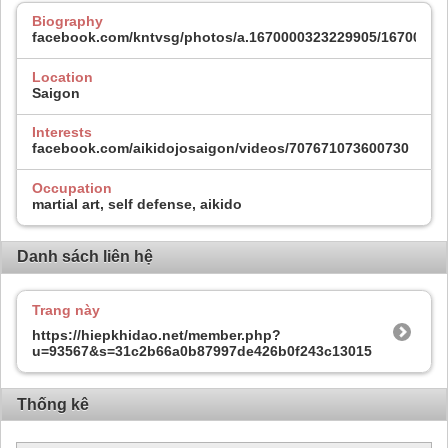
Biography
facebook.com/kntvsg/photos/a.1670000323229905/16700003
Location
Saigon
Interests
facebook.com/aikidojosaigon/videos/707671073600730
Occupation
martial art, self defense, aikido
Danh sách liên hệ
Trang này
https://hiepkhidao.net/member.php?
u=93567&s=31c2b66a0b87997de426b0f243c13015
Thống kê