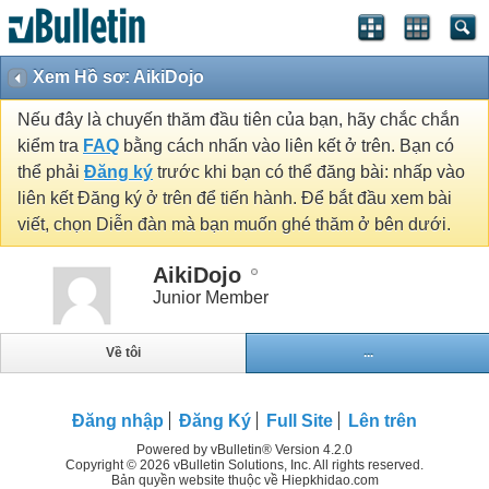
Xem Hồ sơ: AikiDojo
Nếu đây là chuyến thăm đầu tiên của bạn, hãy chắc chắn
kiểm tra
FAQ
bằng cách nhấn vào liên kết ở trên. Bạn có
thể phải
Đăng ký
trước khi bạn có thể đăng bài: nhấp vào
liên kết Đăng ký ở trên để tiến hành. Để bắt đầu xem bài
viết, chọn Diễn đàn mà bạn muốn ghé thăm ở bên dưới.
AikiDojo
Junior Member
Về tôi
...
Đăng nhập
Đăng Ký
Full Site
Lên trên
Powered by vBulletin® Version 4.2.0
Copyright © 2026 vBulletin Solutions, Inc. All rights reserved.
Bản quyền website thuộc về Hiepkhidao.com