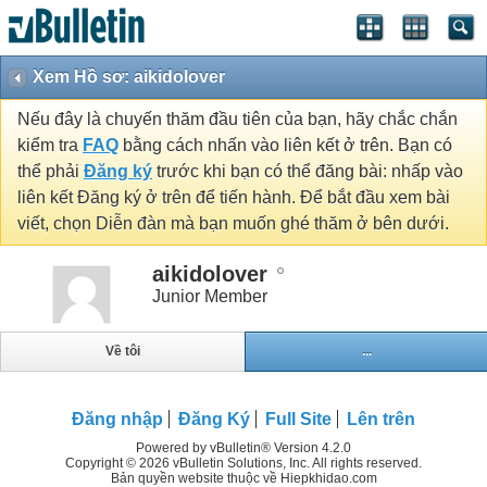
Xem Hồ sơ: aikidolover
Nếu đây là chuyến thăm đầu tiên của bạn, hãy chắc chắn
kiểm tra
FAQ
bằng cách nhấn vào liên kết ở trên. Bạn có
thể phải
Đăng ký
trước khi bạn có thể đăng bài: nhấp vào
liên kết Đăng ký ở trên để tiến hành. Để bắt đầu xem bài
viết, chọn Diễn đàn mà bạn muốn ghé thăm ở bên dưới.
aikidolover
Junior Member
Về tôi
...
Đăng nhập
Đăng Ký
Full Site
Lên trên
Powered by vBulletin® Version 4.2.0
Copyright © 2026 vBulletin Solutions, Inc. All rights reserved.
Bản quyền website thuộc về Hiepkhidao.com