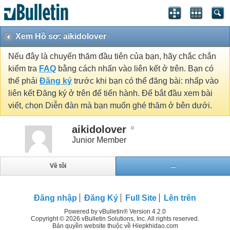
Xem Hồ sơ: aikidolover
Nếu đây là chuyến thăm đầu tiên của bạn, hãy chắc chắn
kiểm tra
FAQ
bằng cách nhấn vào liên kết ở trên. Bạn có
thể phải
Đăng ký
trước khi bạn có thể đăng bài: nhấp vào
liên kết Đăng ký ở trên để tiến hành. Để bắt đầu xem bài
viết, chọn Diễn đàn mà bạn muốn ghé thăm ở bên dưới.
aikidolover
Junior Member
Về tôi
...
Đăng nhập
Đăng Ký
Full Site
Lên trên
Powered by vBulletin® Version 4.2.0
Copyright © 2026 vBulletin Solutions, Inc. All rights reserved.
Bản quyền website thuộc về Hiepkhidao.com