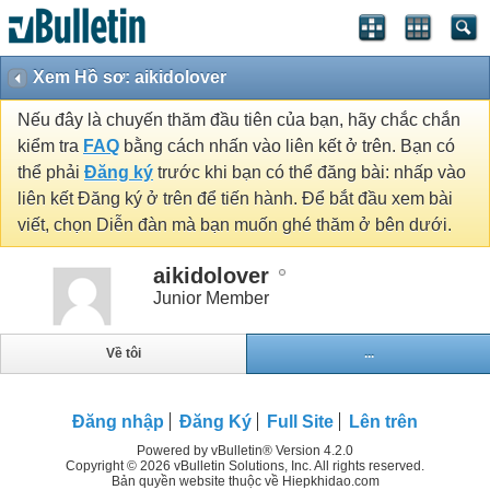
Xem Hồ sơ: aikidolover
Nếu đây là chuyến thăm đầu tiên của bạn, hãy chắc chắn
kiểm tra
FAQ
bằng cách nhấn vào liên kết ở trên. Bạn có
thể phải
Đăng ký
trước khi bạn có thể đăng bài: nhấp vào
liên kết Đăng ký ở trên để tiến hành. Để bắt đầu xem bài
viết, chọn Diễn đàn mà bạn muốn ghé thăm ở bên dưới.
aikidolover
Junior Member
Về tôi
...
Đăng nhập
Đăng Ký
Full Site
Lên trên
Powered by vBulletin® Version 4.2.0
Copyright © 2026 vBulletin Solutions, Inc. All rights reserved.
Bản quyền website thuộc về Hiepkhidao.com