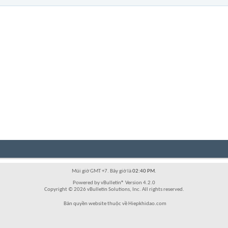
Múi giờ GMT +7. Bây giờ là
02:40 PM
.
Powered by vBulletin® Version 4.2.0
Copyright © 2026 vBulletin Solutions, Inc. All rights reserved.
Bản quyền website thuộc về Hiepkhidao.com