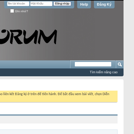
Help
Đăng Ký
Ghi nhớ?
Tìm kiếm nâng cao
o liên kết Đăng ký ở trên để tiến hành. Để bắt đầu xem bài viết, chọn Diễn