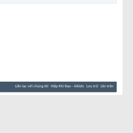
Liên lạc với chúng tôi
Hiệp Khí Đạo - Aikido
Lưu trữ
Lên trên