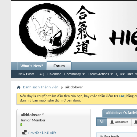
What's New?
Forum
New Posts
FAQ
Calendar
Community
Forum Actions
Quick Links
Danh sách Thành viên
aikidolover
Nếu đây là chuyến thăm đầu tiên của bạn, hãy chắc chắn kiểm tra
FAQ
bằng cá
đàn mà bạn muốn ghé thăm ở bên dưới.
aikidolover's Activi
aikidolover
Junior Member
All
aikidolover
Tìm tất cả bài viết
No More Results