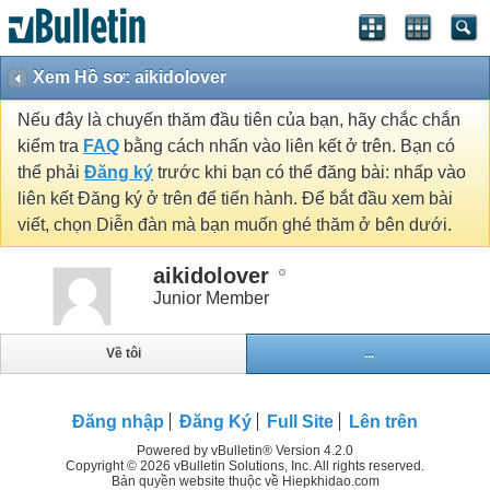
Xem Hồ sơ: aikidolover
Nếu đây là chuyến thăm đầu tiên của bạn, hãy chắc chắn
kiểm tra
FAQ
bằng cách nhấn vào liên kết ở trên. Bạn có
thể phải
Đăng ký
trước khi bạn có thể đăng bài: nhấp vào
liên kết Đăng ký ở trên để tiến hành. Để bắt đầu xem bài
viết, chọn Diễn đàn mà bạn muốn ghé thăm ở bên dưới.
aikidolover
Junior Member
Về tôi
...
Đăng nhập
Đăng Ký
Full Site
Lên trên
Powered by vBulletin® Version 4.2.0
Copyright © 2026 vBulletin Solutions, Inc. All rights reserved.
Bản quyền website thuộc về Hiepkhidao.com