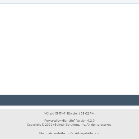
Múi giờ GMT +7. Bây giờ là
03:02 PM
.
Powered by vBulletin® Version 4.2.0
Copyright © 2026 vBulletin Solutions, Inc. All rights reserved.
Bản quyền website thuộc về Hiepkhidao.com