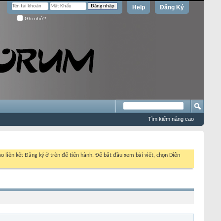
Help
Đăng Ký
Ghi nhớ?
Tìm kiếm nâng cao
o liên kết Đăng ký ở trên để tiến hành. Để bắt đầu xem bài viết, chọn Diễn