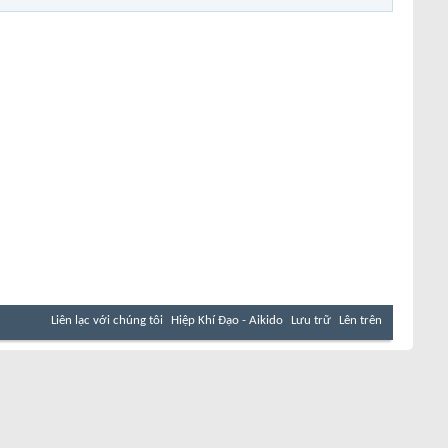
Liên lạc với chúng tôi
Hiệp Khí Đạo - Aikido
Lưu trữ
Lên trên