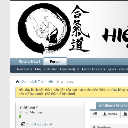
What's New?
Forum
New Posts
FAQ
Calendar
Community
Forum Actions
Quick Links
Danh sách Thành viên
anhthoai
Nếu đây là chuyến thăm đầu tiên của bạn, hãy chắc chắn kiểm tra
FAQ
bằng cá
đàn mà bạn muốn ghé thăm ở bên dưới.
anhthoai's Activity
anhthoai
Junior Member
All
anhthoai
Tìm tất cả bài viết
No More Results