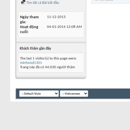
Tìm tất cả Bài bắt đầu
Ngày tham
11-12-2013
gia
Hoạt động
04-01-2014
12:08 AM
cuối
Khách thăm gần đây
The last 1 visitor(s) to this page were:
minhxisd1301
Trang này đã có
44,030
người thăm