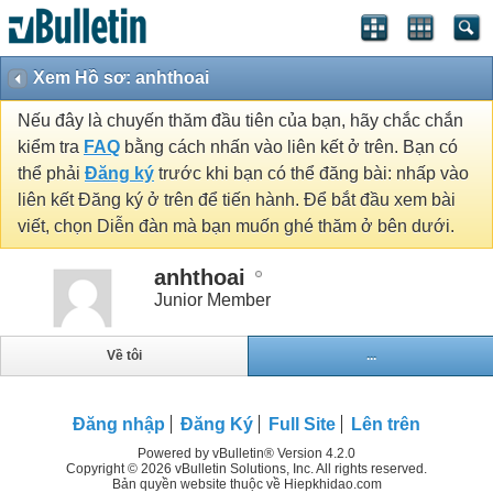
Xem Hồ sơ: anhthoai
Nếu đây là chuyến thăm đầu tiên của bạn, hãy chắc chắn
kiểm tra
FAQ
bằng cách nhấn vào liên kết ở trên. Bạn có
thể phải
Đăng ký
trước khi bạn có thể đăng bài: nhấp vào
liên kết Đăng ký ở trên để tiến hành. Để bắt đầu xem bài
viết, chọn Diễn đàn mà bạn muốn ghé thăm ở bên dưới.
anhthoai
Junior Member
Về tôi
...
Đăng nhập
Đăng Ký
Full Site
Lên trên
Powered by vBulletin® Version 4.2.0
Copyright © 2026 vBulletin Solutions, Inc. All rights reserved.
Bản quyền website thuộc về Hiepkhidao.com