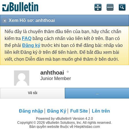
Xem Hồ sơ: anhthoai
Nếu đây là chuyến thăm đầu tiên của bạn, hãy chắc chắn
kiểm tra
FAQ
bằng cách nhấn vào liên kết ở trên. Bạn có
thể phải
Đăng ký
trước khi bạn có thể đăng bài: nhấp vào
liên kết Đăng ký ở trên để tiến hành. Để bắt đầu xem bài
viết, chọn Diễn đàn mà bạn muốn ghé thăm ở bên dưới.
anhthoai
Junior Member
Về tôi
...
Đăng nhập
Đăng Ký
Full Site
Lên trên
Powered by vBulletin® Version 4.2.0
Copyright © 2026 vBulletin Solutions, Inc. All rights reserved.
Bản quyền website thuộc về Hiepkhidao.com