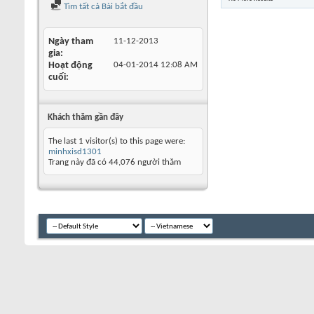
Tìm tất cả Bài bắt đầu
Ngày tham
11-12-2013
gia
Hoạt động
04-01-2014
12:08 AM
cuối
Khách thăm gần đây
The last 1 visitor(s) to this page were:
minhxisd1301
Trang này đã có
44,076
người thăm