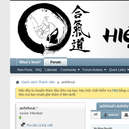
What's New?
Forum
New Posts
FAQ
Calendar
Community
Forum Actions
Quick Links
Danh sách Thành viên
anhthoai
Nếu đây là chuyến thăm đầu tiên của bạn, hãy chắc chắn kiểm tra
FAQ
bằng cá
đàn mà bạn muốn ghé thăm ở bên dưới.
anhthoai's Activity
anhthoai
Junior Member
All
anhthoai
Tìm tất cả bài viết
No More Results