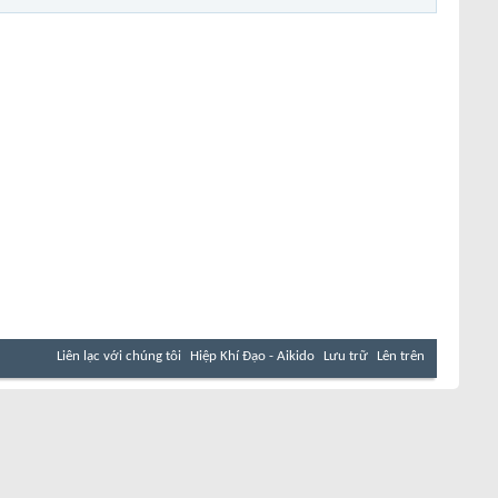
Liên lạc với chúng tôi
Hiệp Khí Đạo - Aikido
Lưu trữ
Lên trên