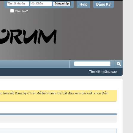
Help
Đăng Ký
Ghi nhớ?
Tìm kiếm nâng cao
o liên kết Đăng ký ở trên để tiến hành. Để bắt đầu xem bài viết, chọn Diễn