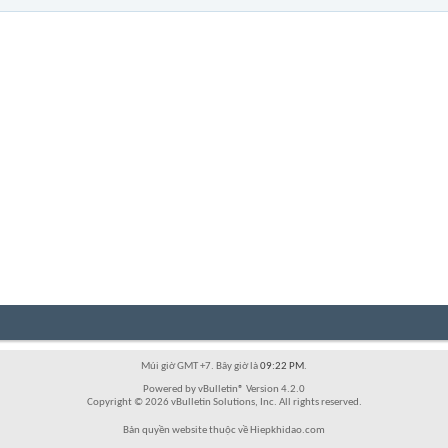
Múi giờ GMT +7. Bây giờ là
09:22 PM
.
Powered by vBulletin® Version 4.2.0
Copyright © 2026 vBulletin Solutions, Inc. All rights reserved.
Bản quyền website thuộc về Hiepkhidao.com