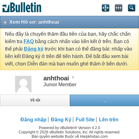
Xem Hồ sơ: anhthoai
Nếu đây là chuyến thăm đầu tiên của bạn, hãy chắc chắn
kiểm tra
FAQ
bằng cách nhấn vào liên kết ở trên. Bạn có
thể phải
Đăng ký
trước khi bạn có thể đăng bài: nhấp vào
liên kết Đăng ký ở trên để tiến hành. Để bắt đầu xem bài
viết, chọn Diễn đàn mà bạn muốn ghé thăm ở bên dưới.
anhthoai
Junior Member
Về tôi
...
Đăng nhập
Đăng Ký
Full Site
Lên trên
Powered by vBulletin® Version 4.2.0
Copyright © 2026 vBulletin Solutions, Inc. All rights reserved.
Bản quyền website thuộc về Hiepkhidao.com