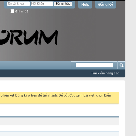
Help
Đăng Ký
Ghi nhớ?
Tìm kiếm nâng cao
o liên kết Đăng ký ở trên để tiến hành. Để bắt đầu xem bài viết, chọn Diễn