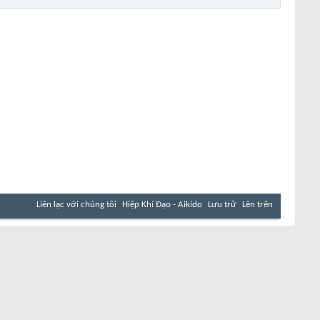
Liên lạc với chúng tôi
Hiệp Khí Đạo - Aikido
Lưu trữ
Lên trên