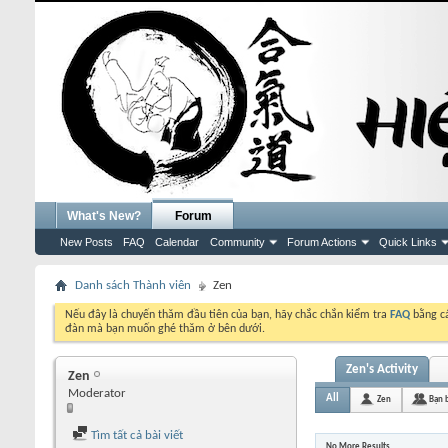
What's New?
Forum
New Posts
FAQ
Calendar
Community
Forum Actions
Quick Links
Danh sách Thành viên
Zen
Nếu đây là chuyến thăm đầu tiên của bạn, hãy chắc chắn kiểm tra
FAQ
bằng cá
đàn mà bạn muốn ghé thăm ở bên dưới.
Zen's Activity
Zen
Moderator
All
Zen
Bạn 
Tìm tất cả bài viết
No More Results