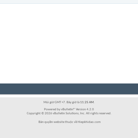
Múi giờ GMT +7. Bây giờ là
11:25 AM
.
Powered by vBulletin® Version 4.2.0
Copyright © 2026 vBulletin Solutions, Inc. All rights reserved.
Bản quyền website thuộc về Hiepkhidao.com