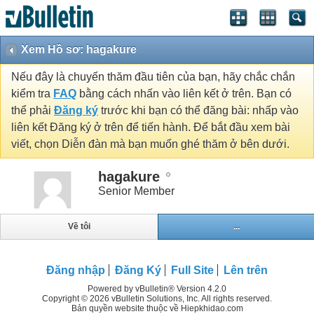
Xem Hồ sơ: hagakure
Nếu đây là chuyến thăm đầu tiên của bạn, hãy chắc chắn
kiểm tra
FAQ
bằng cách nhấn vào liên kết ở trên. Bạn có
thể phải
Đăng ký
trước khi bạn có thể đăng bài: nhấp vào
liên kết Đăng ký ở trên để tiến hành. Để bắt đầu xem bài
viết, chọn Diễn đàn mà bạn muốn ghé thăm ở bên dưới.
hagakure
Senior Member
Về tôi
...
Đăng nhập
Đăng Ký
Full Site
Lên trên
Powered by vBulletin® Version 4.2.0
Copyright © 2026 vBulletin Solutions, Inc. All rights reserved.
Bản quyền website thuộc về Hiepkhidao.com