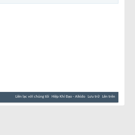
Liên lạc với chúng tôi
Hiệp Khí Đạo - Aikido
Lưu trữ
Lên trên