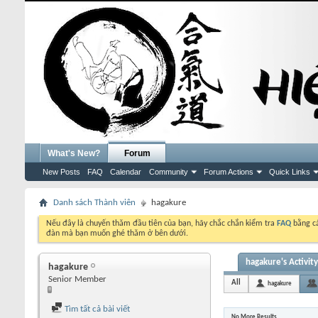
What's New?
Forum
New Posts
FAQ
Calendar
Community
Forum Actions
Quick Links
Danh sách Thành viên
hagakure
Nếu đây là chuyến thăm đầu tiên của bạn, hãy chắc chắn kiểm tra
FAQ
bằng cá
đàn mà bạn muốn ghé thăm ở bên dưới.
hagakure's Activity
hagakure
Senior Member
All
hagakure
Tìm tất cả bài viết
No More Results