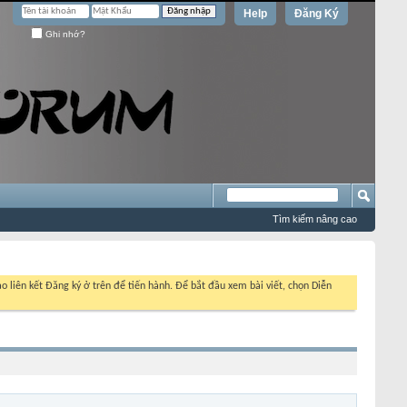
Help
Đăng Ký
Ghi nhớ?
Tìm kiếm nâng cao
o liên kết Đăng ký ở trên để tiến hành. Để bắt đầu xem bài viết, chọn Diễn