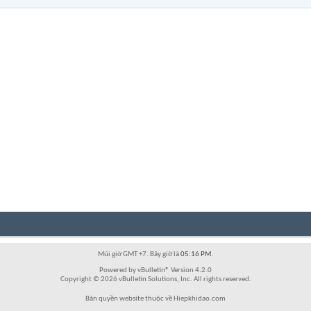
Múi giờ GMT +7. Bây giờ là
05:16 PM
.
Powered by vBulletin® Version 4.2.0
Copyright © 2026 vBulletin Solutions, Inc. All rights reserved.
Bản quyền website thuộc về Hiepkhidao.com