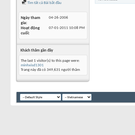
Tìm tất cả Bài bắt đầu
Ngày tham
04-26-2006
gia
Hoạt động
07-01-2011
10:08 PM
cuối
Khách thăm gần đây
The last 1 visitor(s) to this page were:
minhxisd1301
Trang này đã có
349,631
người thăm