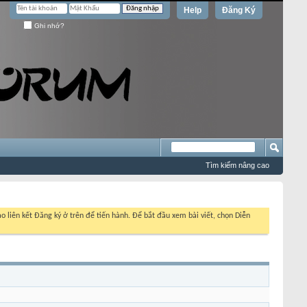
Help
Đăng Ký
Ghi nhớ?
Tìm kiếm nâng cao
o liên kết Đăng ký ở trên để tiến hành. Để bắt đầu xem bài viết, chọn Diễn