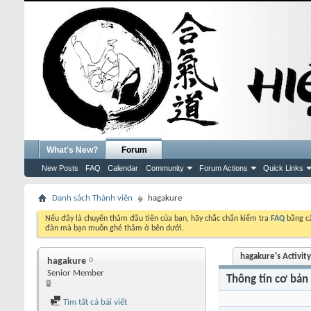
What's New?
Forum
New Posts
FAQ
Calendar
Community
Forum Actions
Quick Links
Danh sách Thành viên
hagakure
Nếu đây là chuyến thăm đầu tiên của bạn, hãy chắc chắn kiểm tra
FAQ
bằng cá
đàn mà bạn muốn ghé thăm ở bên dưới.
hagakure's Activity
hagakure
Senior Member
Thông tin cơ bản
Tìm tất cả bài viết