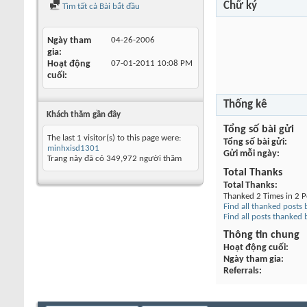
Chữ ký
Tìm tất cả Bài bắt đầu
Ngày tham
04-26-2006
gia
Hoạt động
07-01-2011
10:08 PM
cuối
Thống kê
Khách thăm gần đây
Tổng số bài gửi
The last 1 visitor(s) to this page were:
Tổng số bài gửi
minhxisd1301
Gửi mỗi ngày
Trang này đã có
349,972
người thăm
Total Thanks
Total Thanks
Thanked 2 Times in 2 P
Find all thanked posts
Find all posts thanked
Thông tin chung
Hoạt động cuối
Ngày tham gia
Referrals