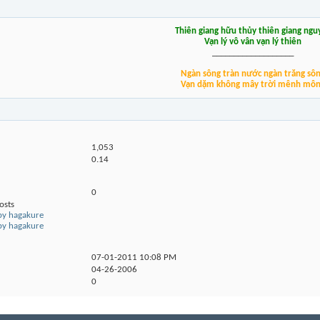
Thiên giang hữu thủy thiên giang ngu
Vạn lý vô vân vạn lý thiên
___________________
Ngàn sông tràn nước ngàn trăng sô
Vạn dặm không mây trời mênh mô
1,053
0.14
0
osts
 by hagakure
 by hagakure
07-01-2011
10:08 PM
04-26-2006
0