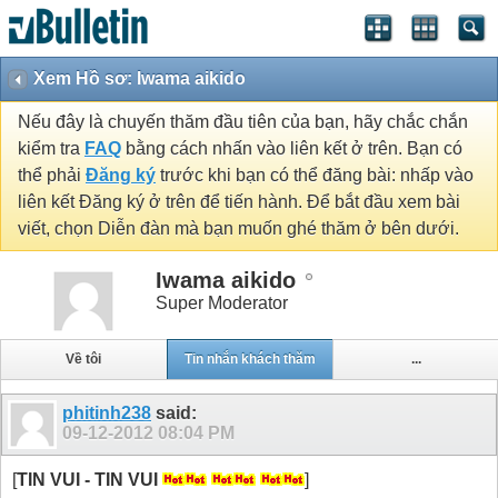
Xem Hồ sơ: Iwama aikido
Nếu đây là chuyến thăm đầu tiên của bạn, hãy chắc chắn
kiểm tra
FAQ
bằng cách nhấn vào liên kết ở trên. Bạn có
thể phải
Đăng ký
trước khi bạn có thể đăng bài: nhấp vào
liên kết Đăng ký ở trên để tiến hành. Để bắt đầu xem bài
viết, chọn Diễn đàn mà bạn muốn ghé thăm ở bên dưới.
Iwama aikido
Super Moderator
Về tôi
Tin nhắn khách thăm
...
phitinh238
said:
09-12-2012
08:04 PM
[
TIN VUI - TIN VUI
]