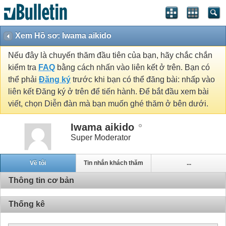
Xem Hồ sơ: Iwama aikido
Nếu đây là chuyến thăm đầu tiên của bạn, hãy chắc chắn
kiểm tra
FAQ
bằng cách nhấn vào liên kết ở trên. Bạn có
thể phải
Đăng ký
trước khi bạn có thể đăng bài: nhấp vào
liên kết Đăng ký ở trên để tiến hành. Để bắt đầu xem bài
viết, chọn Diễn đàn mà bạn muốn ghé thăm ở bên dưới.
Iwama aikido
Super Moderator
Về tôi
Tin nhắn khách thăm
...
Thông tin cơ bản
Thống kê