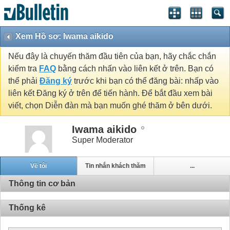
Xem Hồ sơ: Iwama aikido
Nếu đây là chuyến thăm đầu tiên của bạn, hãy chắc chắn
kiểm tra
FAQ
bằng cách nhấn vào liên kết ở trên. Bạn có
thể phải
Đăng ký
trước khi bạn có thể đăng bài: nhấp vào
liên kết Đăng ký ở trên để tiến hành. Để bắt đầu xem bài
viết, chọn Diễn đàn mà bạn muốn ghé thăm ở bên dưới.
Iwama aikido
Super Moderator
Về tôi
Tin nhắn khách thăm
...
Thông tin cơ bản
Thống kê