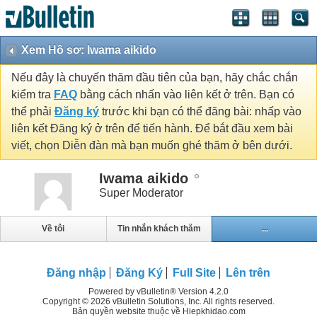
Xem Hồ sơ: Iwama aikido
Nếu đây là chuyến thăm đầu tiên của bạn, hãy chắc chắn
kiểm tra
FAQ
bằng cách nhấn vào liên kết ở trên. Bạn có
thể phải
Đăng ký
trước khi bạn có thể đăng bài: nhấp vào
liên kết Đăng ký ở trên để tiến hành. Để bắt đầu xem bài
viết, chọn Diễn đàn mà bạn muốn ghé thăm ở bên dưới.
Iwama aikido
Super Moderator
Về tôi
Tin nhắn khách thăm
...
Đăng nhập
Đăng Ký
Full Site
Lên trên
Powered by vBulletin® Version 4.2.0
Copyright © 2026 vBulletin Solutions, Inc. All rights reserved.
Bản quyền website thuộc về Hiepkhidao.com