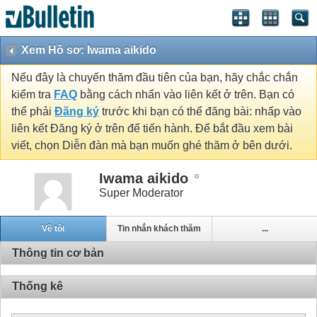
Xem Hồ sơ: Iwama aikido
Nếu đây là chuyến thăm đầu tiên của bạn, hãy chắc chắn
kiểm tra
FAQ
bằng cách nhấn vào liên kết ở trên. Bạn có
thể phải
Đăng ký
trước khi bạn có thể đăng bài: nhấp vào
liên kết Đăng ký ở trên để tiến hành. Để bắt đầu xem bài
viết, chọn Diễn đàn mà bạn muốn ghé thăm ở bên dưới.
Iwama aikido
Super Moderator
Về tôi
Tin nhắn khách thăm
...
Thông tin cơ bản
Thống kê