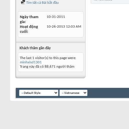
Tìm tất cả Bài bắt đầu
Ngày tham
10-31-2011
gia
Hoạt động
10-26-2013
12:03 AM
cuối
Khách thăm gần đây
The last 1 visitor(s) to this page were:
minhxisd1301
Trang này đã có
88,671
người thăm