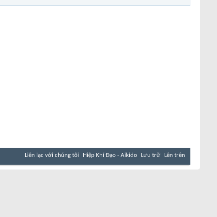
Liên lạc với chúng tôi
Hiệp Khí Đạo - Aikido
Lưu trữ
Lên trên