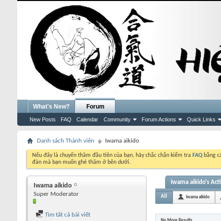
What's New?
Forum
New Posts
FAQ
Calendar
Community
Forum Actions
Quick Links
Danh sách Thành viên
Iwama aikido
Nếu đây là chuyến thăm đầu tiên của bạn, hãy chắc chắn kiểm tra
FAQ
bằng cá
đàn mà bạn muốn ghé thăm ở bên dưới.
Iwama aikido's Acti
Iwama aikido
Super Moderator
All
Iwama aikido
Tìm tất cả bài viết
No More Results