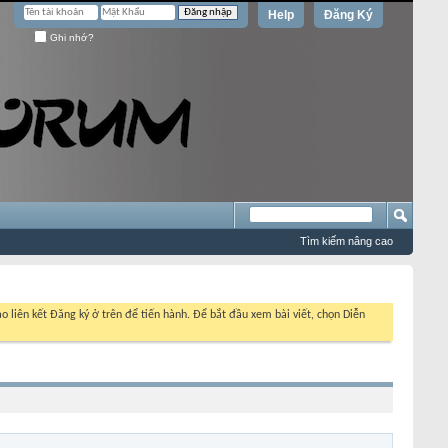
Help
Đăng Ký
Ghi nhớ?
Tìm kiếm nâng cao
o liên kết Đăng ký ở trên để tiến hành. Để bắt đầu xem bài viết, chọn Diễn