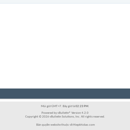
Múi giờ GMT +7. Bây giờ là
02:23 PM
.
Powered by vBulletin® Version 4.2.0
Copyright © 2026 vBulletin Solutions, Inc. All rights reserved.
Bản quyền website thuộc về Hiepkhidao.com