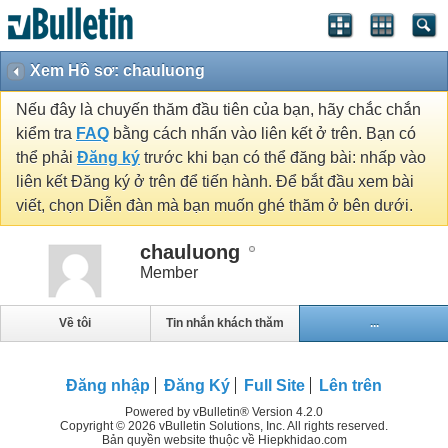
Xem Hồ sơ: chauluong
Nếu đây là chuyến thăm đầu tiên của bạn, hãy chắc chắn
kiểm tra
FAQ
bằng cách nhấn vào liên kết ở trên. Bạn có
thể phải
Đăng ký
trước khi bạn có thể đăng bài: nhấp vào
liên kết Đăng ký ở trên để tiến hành. Để bắt đầu xem bài
viết, chọn Diễn đàn mà bạn muốn ghé thăm ở bên dưới.
chauluong
Member
Về tôi
Tin nhắn khách thăm
...
Đăng nhập
Đăng Ký
Full Site
Lên trên
Powered by vBulletin® Version 4.2.0
Copyright © 2026 vBulletin Solutions, Inc. All rights reserved.
Bản quyền website thuộc về Hiepkhidao.com