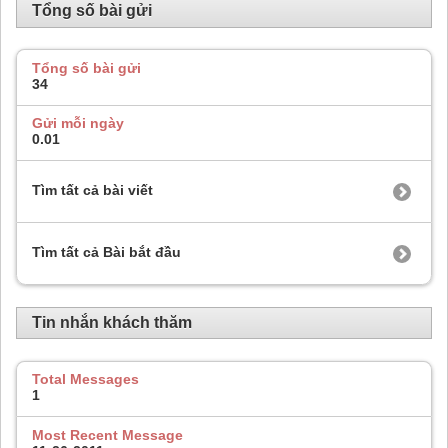
Tổng số bài gửi
Tổng số bài gửi
34
Gửi mỗi ngày
0.01
Tìm tất cả bài viết
Tìm tất cả Bài bắt đầu
Tin nhắn khách thăm
Total Messages
1
Most Recent Message