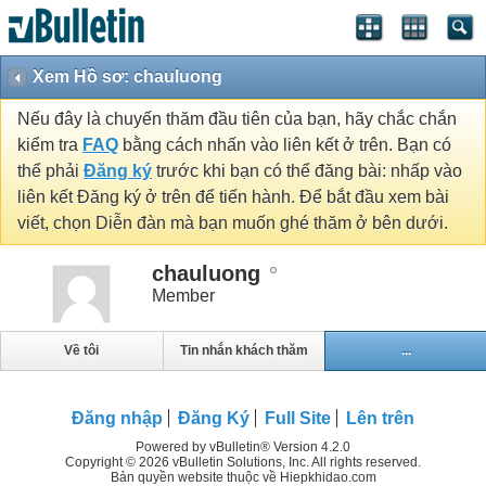
Xem Hồ sơ: chauluong
Nếu đây là chuyến thăm đầu tiên của bạn, hãy chắc chắn
kiểm tra
FAQ
bằng cách nhấn vào liên kết ở trên. Bạn có
thể phải
Đăng ký
trước khi bạn có thể đăng bài: nhấp vào
liên kết Đăng ký ở trên để tiến hành. Để bắt đầu xem bài
viết, chọn Diễn đàn mà bạn muốn ghé thăm ở bên dưới.
chauluong
Member
Về tôi
Tin nhắn khách thăm
...
Đăng nhập
Đăng Ký
Full Site
Lên trên
Powered by vBulletin® Version 4.2.0
Copyright © 2026 vBulletin Solutions, Inc. All rights reserved.
Bản quyền website thuộc về Hiepkhidao.com