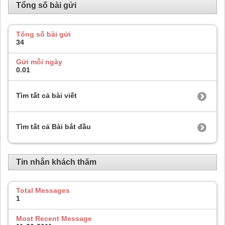
Tổng số bài gửi
Tổng số bài gửi
34
Gửi mỗi ngày
0.01
Tìm tất cả bài viết
Tìm tất cả Bài bắt đầu
Tin nhắn khách thăm
Total Messages
1
Most Recent Message