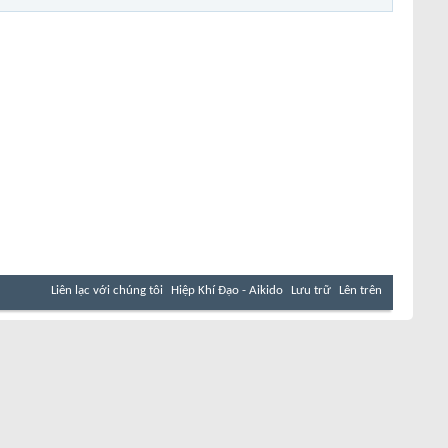
Liên lạc với chúng tôi
Hiệp Khí Đạo - Aikido
Lưu trữ
Lên trên