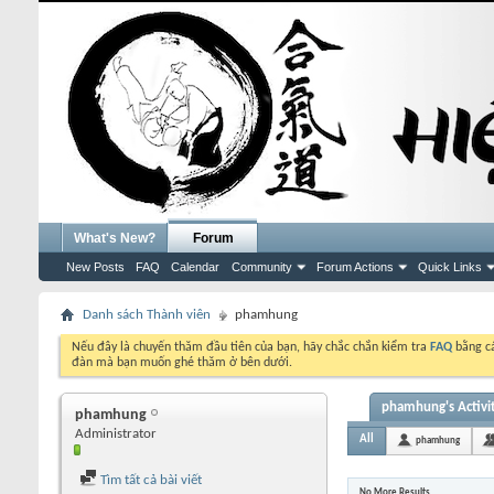
What's New?
Forum
New Posts
FAQ
Calendar
Community
Forum Actions
Quick Links
Danh sách Thành viên
phamhung
Nếu đây là chuyến thăm đầu tiên của bạn, hãy chắc chắn kiểm tra
FAQ
bằng cá
đàn mà bạn muốn ghé thăm ở bên dưới.
phamhung's Activi
phamhung
Administrator
All
phamhung
Tìm tất cả bài viết
No More Results