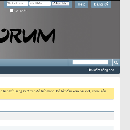
Help
Đăng Ký
Ghi nhớ?
Tìm kiếm nâng cao
o liên kết Đăng ký ở trên để tiến hành. Để bắt đầu xem bài viết, chọn Diễn