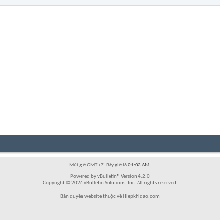
Múi giờ GMT +7. Bây giờ là
01:03 AM
.
Powered by vBulletin® Version 4.2.0
Copyright © 2026 vBulletin Solutions, Inc. All rights reserved.
Bản quyền website thuộc về Hiepkhidao.com