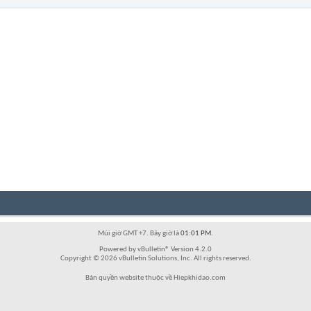
Múi giờ GMT +7. Bây giờ là
01:01 PM
.
Powered by vBulletin® Version 4.2.0
Copyright © 2026 vBulletin Solutions, Inc. All rights reserved.
Bản quyền website thuộc về Hiepkhidao.com