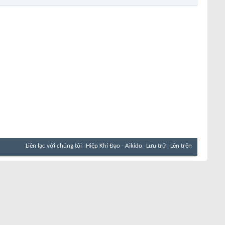
Liên lạc với chúng tôi
Hiệp Khí Đạo - Aikido
Lưu trữ
Lên trên