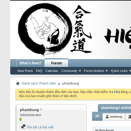
What's New?
Forum
New Posts
FAQ
Calendar
Community
Forum Actions
Quick Links
Danh sách Thành viên
phamhung
Nếu đây là chuyến thăm đầu tiên của bạn, hãy chắc chắn kiểm tra
FAQ
bằng cá
đàn mà bạn muốn ghé thăm ở bên dưới.
phamhung's Activi
phamhung
Administrator
All
phamhung
Tìm tất cả bài viết
No More Results