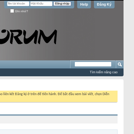
Help
Đăng Ký
Ghi nhớ?
Tìm kiếm nâng cao
o liên kết Đăng ký ở trên để tiến hành. Để bắt đầu xem bài viết, chọn Diễn